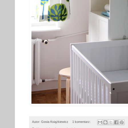
Autor:
Gosia Książkiewicz
1 komentarz: