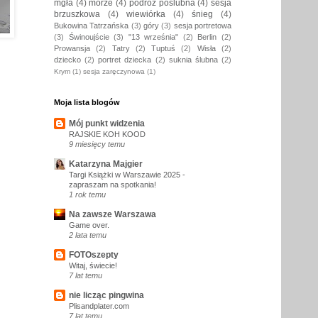
mgła
(4)
morze
(4)
podróż poślubna
(4)
sesja
brzuszkowa
(4)
wiewiórka
(4)
śnieg
(4)
Bukowina Tatrzańska
(3)
góry
(3)
sesja portretowa
(3)
Świnoujście
(3)
"13 września"
(2)
Berlin
(2)
Prowansja
(2)
Tatry
(2)
Tuptuś
(2)
Wisła
(2)
dziecko
(2)
portret dziecka
(2)
suknia ślubna
(2)
Krym
(1)
sesja zaręczynowa
(1)
Moja lista blogów
Mój punkt widzenia
RAJSKIE KOH KOOD
9 miesięcy temu
Katarzyna Majgier
Targi Książki w Warszawie 2025 -
zapraszam na spotkania!
1 rok temu
Na zawsze Warszawa
Game over.
2 lata temu
FOTOszepty
Witaj, świecie!
7 lat temu
nie licząc pingwina
Plisandplater.com
7 lat temu