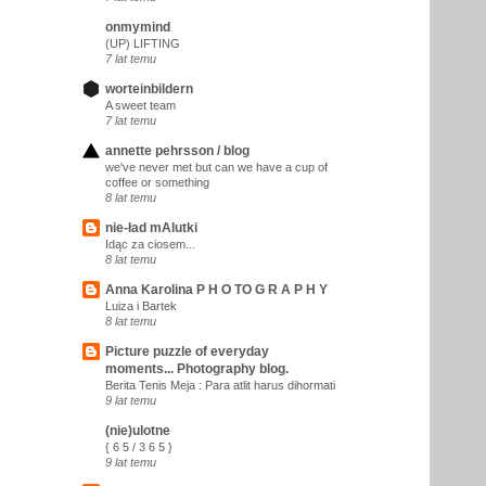
onmymind
(UP) LIFTING
7 lat temu
worteinbildern
A sweet team
7 lat temu
annette pehrsson / blog
we've never met but can we have a cup of
coffee or something
8 lat temu
nie-ład mAlutki
Idąc za ciosem...
8 lat temu
Anna Karolina P H O TO G R A P H Y
Luiza i Bartek
8 lat temu
Picture puzzle of everyday
moments... Photography blog.
Berita Tenis Meja : Para atlit harus dihormati
9 lat temu
(nie)ulotne
{ 6 5 / 3 6 5 }
9 lat temu