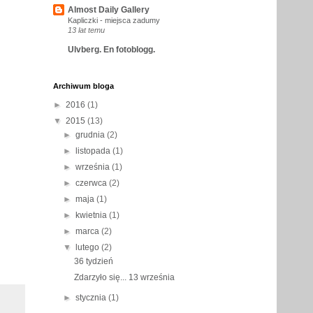
Almost Daily Gallery
Kapliczki - miejsca zadumy
13 lat temu
Ulvberg. En fotoblogg.
Archiwum bloga
►
2016
(1)
▼
2015
(13)
►
grudnia
(2)
►
listopada
(1)
►
września
(1)
►
czerwca
(2)
►
maja
(1)
►
kwietnia
(1)
►
marca
(2)
▼
lutego
(2)
36 tydzień
Zdarzyło się... 13 września
►
stycznia
(1)