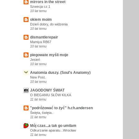
mirrors in the street
Szwecja cz.1
10 lat temu
okiem moim
Dzień dobry, do widzenia
10 lat temu
dismantlerepair
Mamiya RB67
10 lat temu
piegowate myśli moje
Jesień
10 lat temu
Anatomia duszy. (Soul's Anatomy)
New Post.
10 lat temu
JAGODOWY ŚWIAT
O BIEGANIU SŁÓW KILKA
11 lat temu
"podróżować to żyć" h.ch.andersen
Święta, święta..
11 lat temu
Mój czas...a tak go umilam
Odkurzanie aparatu...Wrocław
11 lat temu