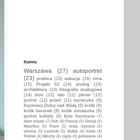
Etykiety
Warszawa
(27)
autoportret
(23)
praktica
(15)
wakacje
(15)
zima
(15)
Projekt 52
(14)
analog
(14)
architektura
(14)
fotografia analogowa
(14)
dom
(12)
lato
(12)
plener
(12)
portret
(12)
jesień
(11)
wycieczka
(9)
Kazimierz Dolny nad Wisłą
(8)
królik
(8)
królik baranek
(8)
królik miniaturka
(8)
portret kobiety
(8)
Boże Narodzenie
(7)
stare miasto
(7)
ślub
(6)
Francja
(5)
Grecja
(5)
Mauritius
(5)
Rzym
(5)
sesja ciążowa
(5)
wiosna
(5)
Łazienki
(5)
Bałtyk
(4)
Kreta
(4)
Piotrek
(4)
Włochy
(4)
ciąża
(4)
gotowanie
(4)