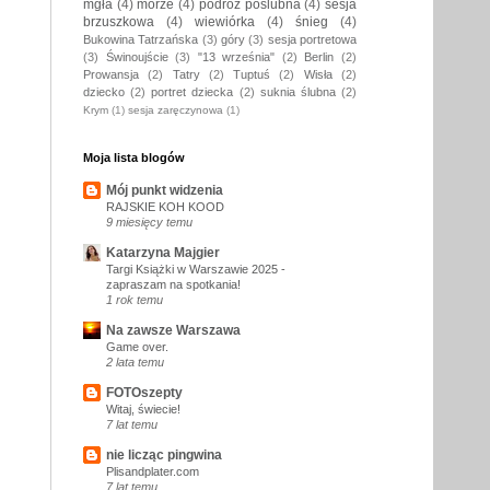
mgła
(4)
morze
(4)
podróż poślubna
(4)
sesja
brzuszkowa
(4)
wiewiórka
(4)
śnieg
(4)
Bukowina Tatrzańska
(3)
góry
(3)
sesja portretowa
(3)
Świnoujście
(3)
"13 września"
(2)
Berlin
(2)
Prowansja
(2)
Tatry
(2)
Tuptuś
(2)
Wisła
(2)
dziecko
(2)
portret dziecka
(2)
suknia ślubna
(2)
Krym
(1)
sesja zaręczynowa
(1)
Moja lista blogów
Mój punkt widzenia
RAJSKIE KOH KOOD
9 miesięcy temu
Katarzyna Majgier
Targi Książki w Warszawie 2025 -
zapraszam na spotkania!
1 rok temu
Na zawsze Warszawa
Game over.
2 lata temu
FOTOszepty
Witaj, świecie!
7 lat temu
nie licząc pingwina
Plisandplater.com
7 lat temu