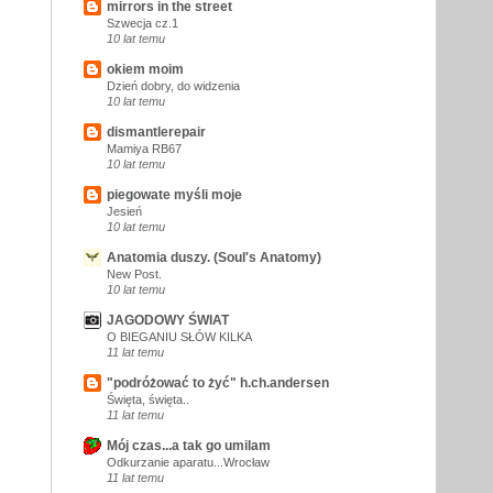
mirrors in the street
Szwecja cz.1
10 lat temu
okiem moim
Dzień dobry, do widzenia
10 lat temu
dismantlerepair
Mamiya RB67
10 lat temu
piegowate myśli moje
Jesień
10 lat temu
Anatomia duszy. (Soul's Anatomy)
New Post.
10 lat temu
JAGODOWY ŚWIAT
O BIEGANIU SŁÓW KILKA
11 lat temu
"podróżować to żyć" h.ch.andersen
Święta, święta..
11 lat temu
Mój czas...a tak go umilam
Odkurzanie aparatu...Wrocław
11 lat temu