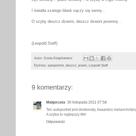
I światła szarego blask sączy się senny...
O szyby deszcz dzwoni, deszcz dzwoni jesienny...
(Leopold Staff)
Autor:
Gosia Książkiewicz
Etykiety:
autoportret
,
deszcz
,
jesień
,
Leopold Staff
9 komentarzy:
Małgorzata
30 listopada 2011 07:58
Ten autoportret jest doskonały, baaardzo melancholijny
A szyba to najlepszy filtr!
Odpowiedz