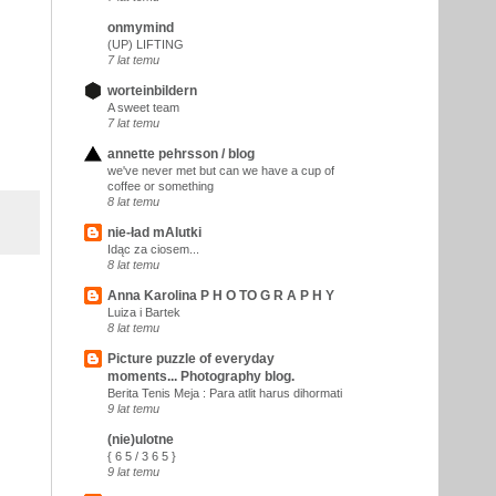
onmymind
(UP) LIFTING
7 lat temu
worteinbildern
A sweet team
7 lat temu
annette pehrsson / blog
we've never met but can we have a cup of
coffee or something
8 lat temu
nie-ład mAlutki
Idąc za ciosem...
8 lat temu
Anna Karolina P H O TO G R A P H Y
Luiza i Bartek
8 lat temu
Picture puzzle of everyday
moments... Photography blog.
Berita Tenis Meja : Para atlit harus dihormati
9 lat temu
(nie)ulotne
{ 6 5 / 3 6 5 }
9 lat temu