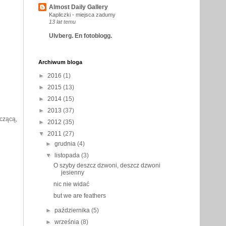
Almost Daily Gallery
Kapliczki - miejsca zadumy
13 lat temu
Ulvberg. En fotoblogg.
Archiwum bloga
►
2016
(1)
►
2015
(13)
►
2014
(15)
►
2013
(37)
czącą,
►
2012
(35)
▼
2011
(27)
►
grudnia
(4)
▼
listopada
(3)
O szyby deszcz dzwoni, deszcz dzwoni
jesienny
nic nie widać
but we are feathers
►
października
(5)
►
września
(8)