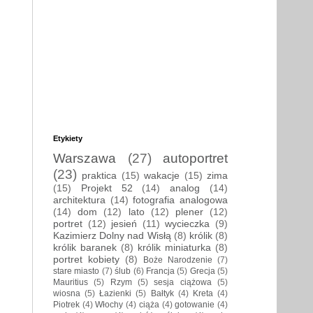
Etykiety
Warszawa
(27)
autoportret
(23)
praktica
(15)
wakacje
(15)
zima
(15)
Projekt 52
(14)
analog
(14)
architektura
(14)
fotografia analogowa
(14)
dom
(12)
lato
(12)
plener
(12)
portret
(12)
jesień
(11)
wycieczka
(9)
Kazimierz Dolny nad Wisłą
(8)
królik
(8)
królik baranek
(8)
królik miniaturka
(8)
portret kobiety
(8)
Boże Narodzenie
(7)
stare miasto
(7)
ślub
(6)
Francja
(5)
Grecja
(5)
Mauritius
(5)
Rzym
(5)
sesja ciążowa
(5)
wiosna
(5)
Łazienki
(5)
Bałtyk
(4)
Kreta
(4)
Piotrek
(4)
Włochy
(4)
ciąża
(4)
gotowanie
(4)