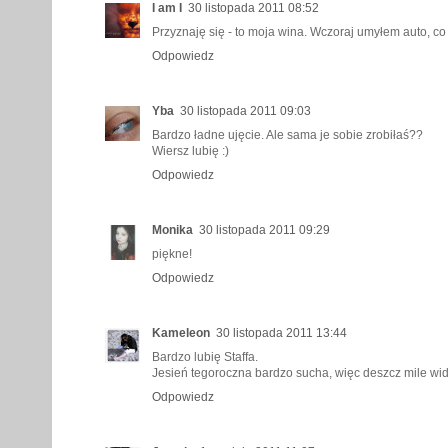
I am I
30 listopada 2011 08:52
Przyznaję się - to moja wina. Wczoraj umyłem auto, c
Odpowiedz
Yba
30 listopada 2011 09:03
Bardzo ładne ujęcie. Ale sama je sobie zrobiłaś??
Wiersz lubię :)
Odpowiedz
Monika
30 listopada 2011 09:29
piękne!
Odpowiedz
Kameleon
30 listopada 2011 13:44
Bardzo lubię Staffa.
Jesień tegoroczna bardzo sucha, więc deszcz mile widzi
Odpowiedz