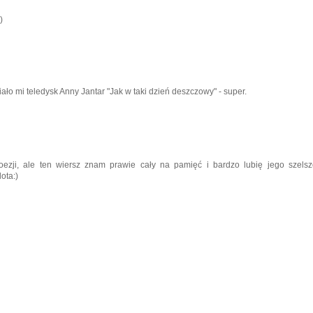
)
ało mi teledysk Anny Jantar "Jak w taki dzień deszczowy" - super.
oezji, ale ten wiersz znam prawie cały na pamięć i bardzo lubię jego szelsz
ota:)